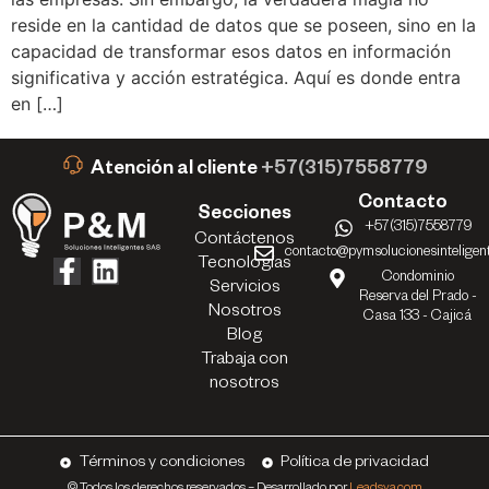
reside en la cantidad de datos que se poseen, sino en la
capacidad de transformar esos datos en información
significativa y acción estratégica. Aquí es donde entra
en […]
Atención al cliente
+57(315)7558779
Contacto
Secciones
+57(315)7558779
Contáctenos
contacto@pymsolucionesinteligen
Tecnologías
Condominio
Servicios
Reserva del Prado -
Nosotros
Casa 133 - Cajicá
Blog
Trabaja con
nosotros
Términos y condiciones
Política de privacidad